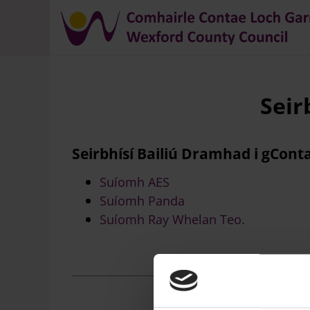
Briseadh
Seir
arán
Seirbhísí Bailiú Dramhad i gCon
Suíomh AES
Suíomh Panda
Suíomh Ray Whelan Teo.