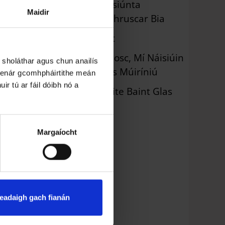
Seachtain Náisiúnta
Maidir
Athchúrsála Bhruscar Bia
Rialacha Baint
Dramhaíl a chosc, Mí Náisiúin
 sholáthar agus chun anailís
Athúsáid, agus Múiríniú
 lenár gcomhpháirtithe meán
ir tú ar fáil dóibh nó a
Treoirlínte Dóite Baint Glas
Talmhaíochta
Margaíocht
eadaigh gach fianán