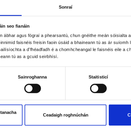
Sonraí
in seo fianáin
un ábhar agus fógraí a phearsantú, chun gnéithe meán sóisialta a
innimid faisnéis freisin faoin úsáid a bhaineann tú as ár suíomh
ailísíochta a d'fhéadfadh é a chomhcheangal le faisnéis eile a chu
neann tú as a gcuid seirbhísí.
Sainroghanna
Staitisticí
htanacha
Ceadaigh roghnúchán
C