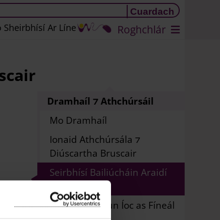
 Sheirbhísí Ar Líne
Roghchlár
scair
Dramhaíl ⁊ Athchúrsáil
Mo Dramhaíl
Ionaid Athchúrsála ⁊
Diúscartha Bruscair
Seirbhísí Bailiúcháin Araidí
Bhruscair
Roghanna chun Íoc as Fíneál