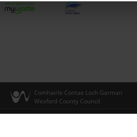
Comhairle Contae Loch Garman
Wexford County Council
acht
Polasaí Fianán
Foláireamh Léarscáile Loch Garman
Ráiteas Inrochtaineachta