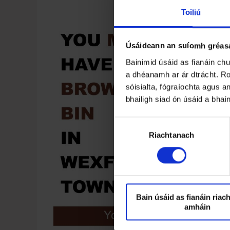
Toiliú
Úsáideann an suíomh gréasá
Bainimid úsáid as fianáin ch
a dhéanamh ar ár dtrácht. Ro
sóisialta, fógraíochta agus an
bhailigh siad ón úsáid a bhai
R
Riachtanach
o
g
h
n
ú
T
Bain úsáid as fianáin riac
amháin
o
i