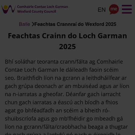
Scipeáil
go
dtí
Baile
Feachtas Crannraí do Wexford 2025
an
Briseadh
Feachtas Crainn do Loch Garman
príomhábhar
arán
2025
Bhí soláthar teoranta crann/fálta ag Comhairle
Contae Loch Garman le dáileadh faoin scéim
seo. Braithfidh líon na gcrann a leithdháilfear ar
gach grúpa deonach ar an mbuiséad agus ar líon
na n-iarratas a gheofar. Déanfar gach iarracht
chun gach iarratas a éascú ach bíodh a fhios
agat go bhféadfadh an scéim a bheith ró-
shuibscríofa agus go mb’fhéidir go mbeadh gá
líon na gcrann/fálta/craobhacha beaga a thugtar
do gach grúpa a laghdú nó nach n-éireoidh le