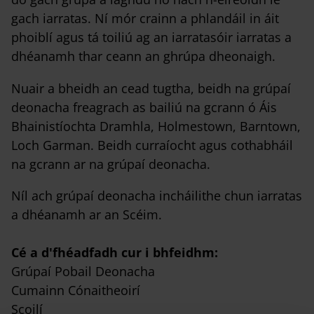
gach iarratas. Ní mór crainn a phlandáil in áit
phoiblí agus tá toiliú ag an iarratasóir iarratas a
dhéanamh thar ceann an ghrúpa dheonaigh.
Nuair a bheidh an cead tugtha, beidh na grúpaí
deonacha freagrach as bailiú na gcrann ó Áis
Bhainistíochta Dramhla, Holmestown, Barntown,
Loch Garman. Beidh curraíocht agus cothabháil
na gcrann ar na grúpaí deonacha.
Níl ach grúpaí deonacha incháilithe chun iarratas
a dhéanamh ar an Scéim.
Cé a d'fhéadfadh cur i bhfeidhm:
Grúpaí Pobail Deonacha
Cumainn Cónaitheoirí
Scoilí