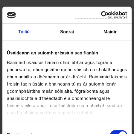
Céard is féidir le d'grúpa cur i bhfeidhm?
Is féidir le grúpa cur i bhfeidhm ar cheann de na
roghanna seo a leanas.
Toiliú
Sonraí
Maidir
Uaslíon de 6 chrann
Uaslíon de 200 dhrú
• Uasmhéid de 200 d'aon teaglaim de phlandaí
Úsáideann an suíomh gréasáin seo fianáin
fál sceach / plandaí fál dúchasacha / crainn bhuí
Bainimid úsáid as fianáin chun ábhar agus fógraí a
/ crainn óga
phearsantú, chun gnéithe meán sóisialta a sholáthar agus
chun anailís a dhéanamh ar ár dtrácht. Roinnimid faisnéis
Tá na hiarratais dúnta anois.
freisin faoin úsáid a bhaineann tú as ár suíomh lenár
gcomhpháirtithe meán sóisialta, fógraíochta agus
Ba é an dáta deiridh le haghaidh iarratais a fháil
anailísíochta a d'fhéadfadh é a chomhcheangal le
ná
Dé hAoine 3 Deireadh Fómhair 2025 @ 4pm
faisnéis eile a chuir tú ar fáil dóibh nó a bhailigh siad ón
úsáid a bhaineann tú as a gcuid seirbhísí.
Más gá tuilleadh eolais a fháil maidir leis an
scéim seo, ná bíodh leisce ort teagmháil a
R