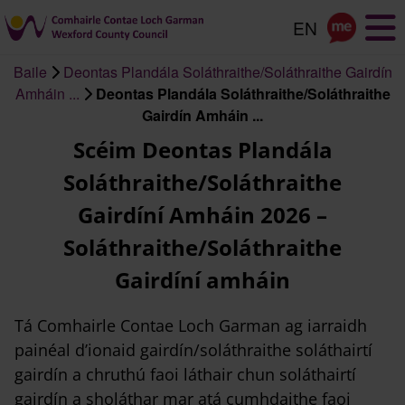
Scipeáil
go
dtí
Baile
Deontas Plandála Soláthraithe/Soláthraithe Gairdín
an
Briseadh
Amháin ...
Deontas Plandála Soláthraithe/Soláthraithe
príomhábhar
arán
Gairdín Amháin ...
Scéim Deontas Plandála
Soláthraithe/Soláthraithe
Gairdíní Amháin 2026 –
Soláthraithe/Soláthraithe
Gairdíní amháin
Tá Comhairle Contae Loch Garman ag iarraidh
painéal d’ionaid gairdín/soláthraithe soláthairtí
gairdín a chruthú faoi láthair chun soláthairtí
gairdín a sholáthar mar atá cumhdaithe faoi