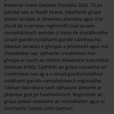
théarmaí Scéim Deontas Plandála 2026. Tá an
painéal seo ar feadh bliana. Déanfaidh grúpa
pobail iarratas ar dheontas plandála agus mar
chuid dá n-iarratas roghnóidh siad asraon
rannpháirteach amháin ó liosta de sholáthraithe
ionaid gairdín/soláthairtí gairdín cáilitheacha.
Déantar iarratais ó ghrúpaí a phróiseáil agus má
cheadaítear iad, tabharfar creidmheas don
ghrúpa ar luach an mhéid cheadaithe (uasmhéid
deontais €300). Caithfidh an grúpa ceadaithe an
creidmheas seo ag a n-ionad gairdín/soláthraí
soláthairtí gairdín rannpháirteach roghnaithe.
Tabhair faoi deara nach ráthaíonn áireamh ar
phainéal gnó go huathoibríoch. Roghnóidh an
grúpa pobail ceadaithe an miondíoltóir agus ní
Comhairle Contae Loch Garman.