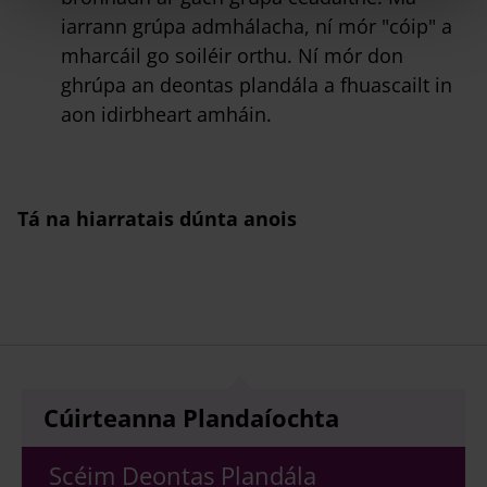
iarrann grúpa admhálacha, ní mór "cóip" a
mharcáil go soiléir orthu. Ní mór don
ghrúpa an deontas plandála a fhuascailt in
aon idirbheart amháin.
Tá na hiarratais dúnta anois
Cúirteanna Plandaíochta
Scéim Deontas Plandála