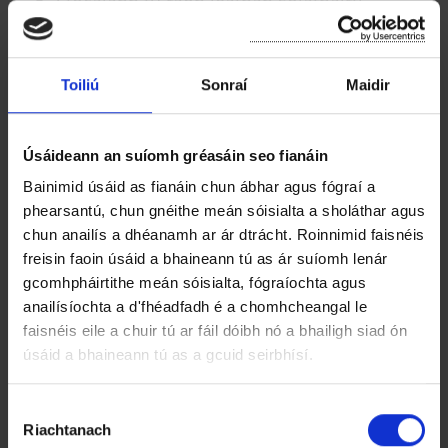
Stocálann tú raon leathan soláthairtí
tírdhreacha boga agus crua araon. Míreanna
atá clúdaithe faoin deontas mar atá
liostaithe inár dtéarmaí & coinníollacha.
Toiliú
Sonraí
Maidir
Ní mór don mhiondíoltóir ainm ainmnithe a
sholáthar chun maoirseacht a dhéanamh ar
Úsáideann an suíomh gréasáin seo fianáin
an scéim agus chun cumarsáid a dhéanamh
le Comhairle Contae na Mí agus leis an
Bainimid úsáid as fianáin chun ábhar agus fógraí a
phearsantú, chun gnéithe meán sóisialta a sholáthar agus
ngrúpa deonach.
chun anailís a dhéanamh ar ár dtrácht. Roinnimid faisnéis
Ní mór don mhiondíoltóir a dheimhniú gur
freisin faoin úsáid a bhaineann tú as ár suíomh lenár
chuir an grúpa ceadaithe / duine údaraithe a
gcomhpháirtithe meán sóisialta, fógraíochta agus
ríomhphost deimhnithe i láthair, ina bhfuil
anailísíochta a d'fhéadfadh é a chomhcheangal le
uimhir aitheantais uathúil mar a
faisnéis eile a chuir tú ar fáil dóibh nó a bhailigh siad ón
sholáthraíonn Comhairle Contae Loch
úsáid a bhaineann tú as a gcuid seirbhísí.
Garman. Is í freagracht an mhiondíoltóra a
chinntiú go gcuirtear an ríomhphost
R
Riachtanach
aitheantais ceart i láthair sula ndéantar aon
o