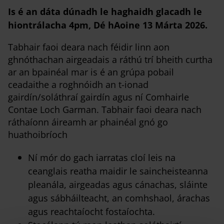
Is é an dáta dúnadh le haghaidh glacadh le
hiontrálacha 4pm, Dé hAoine 13 Márta 2026.
Tabhair faoi deara nach féidir linn aon
ghnóthachan airgeadais a ráthú trí bheith curtha
ar an bpainéal mar is é an grúpa pobail
ceadaithe a roghnóidh an t-ionad
gairdín/soláthraí gairdín agus ní Comhairle
Contae Loch Garman. Tabhair faoi deara nach
ráthaíonn áireamh ar phainéal gnó go
huathoibríoch
Ní mór do gach iarratas cloí leis na
ceanglais reatha maidir le saincheisteanna
pleanála, airgeadas agus cánachas, sláinte
agus sábháilteacht, an comhshaol, árachas
agus reachtaíocht fostaíochta.