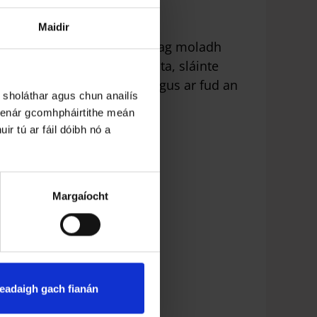
Maidir
t Láirge agus Loch Garman ag moladh
mhaíochtaí áineasa, sóisialta, sláinte
í lasmuigh i Loch Garman agus ar fud an
 sholáthar agus chun anailís
 lenár gcomhpháirtithe meán
ir tú ar fáil dóibh nó a
Margaíocht
eadaigh gach fianán