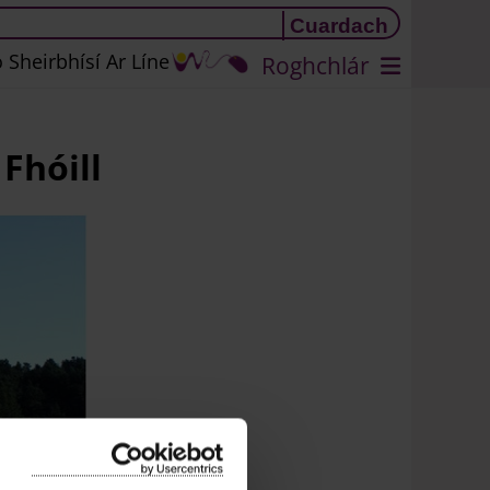
 Sheirbhísí Ar Líne
Roghchlár
Fhóill