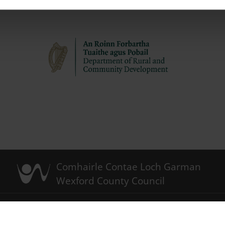
Comhairle Contae Loch Garman
Wexford County Council
acht
Polasaí Fianán
Foláireamh Léarscáile Loch Garman