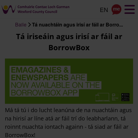
Scipeáil
go
dtí
Baile
Tá nuachtáin agus irisí ar fáil ar Borro...
an
Briseadh
Tá iriseáin agus irisí ar fáil ar
príomhábhar
arán
BorrowBox
Má tá tú i do lucht leanúna de na nuachtáin agus
na hirisí ar líne atá ar fáil trí do leabharlann, tá
roinnt nuachta iontach againn - tá siad ar fáil ar
BorrowBox!