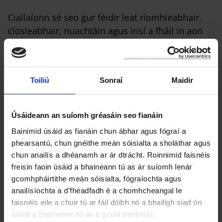
Ciallaíonn sé seo gur féidir leat ríomhleabhair,
closleabhair, nuachtáin agus irisí a fháil in aon
áit amháin.
Ní bheidh na feidhmchláir Libby agus
PressReader ar fáil tríd an leabharlann a
Toiliú
Sonraí
Maidir
thuilleadh ach, ná bíodh imní ort, tá clúdach agat
ar BorrowBox ina ionad.
Úsáideann an suíomh gréasáin seo fianáin
Má tá tú cheana féin i do úsáideoir BorrowBox,
Bainimid úsáid as fianáin chun ábhar agus fógraí a
feicfidh tú rannán nua ePress san aip, agus ansin
phearsantú, chun gnéithe meán sóisialta a sholáthar agus
gheobhaidh tú irisí agus iriseáin.
chun anailís a dhéanamh ar ár dtrácht. Roinnimid faisnéis
freisin faoin úsáid a bhaineann tú as ár suíomh lenár
Mura bhfuil tú ag baint úsáide as Borrowbox
gcomhpháirtithe meán sóisialta, fógraíochta agus
cheana, tá sé an-éasca tosú agus beidh grá agat
anailísíochta a d'fhéadfadh é a chomhcheangal le
faisnéis eile a chuir tú ar fáil dóibh nó a bhailigh siad ón
leis! Íoslódáil an aip, logáil isteach le do shonraí
úsáid a bhaineann tú as a gcuid seirbhísí.
leabharlainne agus tosnaigh ag brabhsáil,