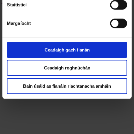
T
Staitisticí
Átha an Chláir 2026
o
i
Margaíocht
l
i
t
h
Ceadaigh gach fianán
e
Ceadaigh roghnúchán
Bain úsáid as fianáin riachtanacha amháin