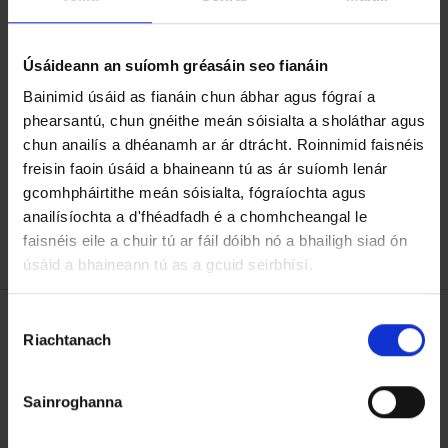
21 Aibreán 2026
Fógra Cruinnithe Ceantar Bhaile Átha an
Úsáideann an suíomh gréasáin seo fianáin
Chaisleáin, Enniscorthy, 24 Márta 2026
Bainimid úsáid as fianáin chun ábhar agus fógraí a
Fógra Cruinnithe Ceantar Bhaile Átha an
phearsantú, chun gnéithe meán sóisialta a sholáthar agus
Chaisleáin, Enniscorthy, 17 Feabhra 2026
chun anailís a dhéanamh ar ár dtrácht. Roinnimid faisnéis
freisin faoin úsáid a bhaineann tú as ár suíomh lenár
Fógra Cruinnithe Ceantar Bhaile Átha an Rí 20
gcomhpháirtithe meán sóisialta, fógraíochta agus
Eanáir 2026
anailísíochta a d'fhéadfadh é a chomhcheangal le
faisnéis eile a chuir tú ar fáil dóibh nó a bhailigh siad ón
úsáid a bhaineann tú as a gcuid seirbhísí.
R
Riachtanach
o
Cruinnithe Ceantar Municipal
g
Enniscorthy - Clár Oibre & Nótaí
h
Sainroghanna
n
Fógra Cruinnithe Ceantar Bhaile
ú