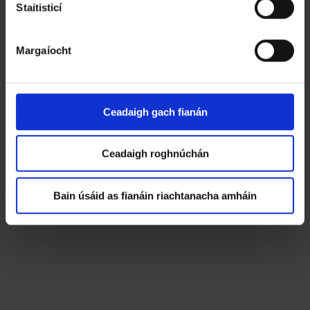
T
Staitisticí
o
i
Margaíocht
l
i
t
h
Ceadaigh gach fianán
e
Ceadaigh roghnúchán
Bain úsáid as fianáin riachtanacha amháin