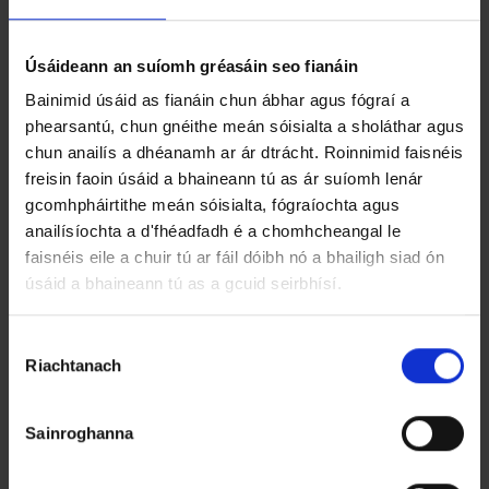
Láir - Aibreán 2026
Miontuairiscí Cruinnithe Speisialta Ceantar
Úsáideann an suíomh gréasáin seo fianáin
Bhaile Róistigh - Márta 2026
Bainimid úsáid as fianáin chun ábhar agus fógraí a
Miontuairiscí Chruinniú Cheantar Bardasach Ros
phearsantú, chun gnéithe meán sóisialta a sholáthar agus
chun anailís a dhéanamh ar ár dtrácht. Roinnimid faisnéis
Láir - Márta 2026
freisin faoin úsáid a bhaineann tú as ár suíomh lenár
Miontuairiscí Cruinnithe Ceantar Bhaile Róistigh -
gcomhpháirtithe meán sóisialta, fógraíochta agus
anailísíochta a d'fhéadfadh é a chomhcheangal le
Feabhra 2026
faisnéis eile a chuir tú ar fáil dóibh nó a bhailigh siad ón
Miontuairiscí Chruinniú Ceantair Bhaile Átha an
úsáid a bhaineann tú as a gcuid seirbhísí.
Róist - Eanáir 2026
R
Riachtanach
o
g
h
Sainroghanna
n
ú