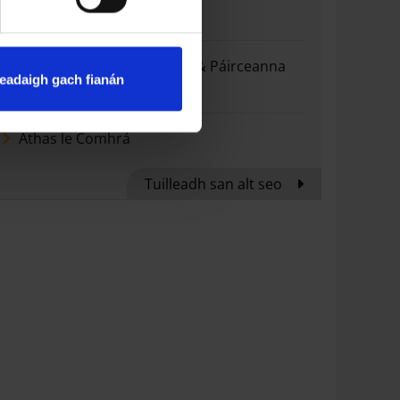
#OpenLunch
Conairí Siúlóide Rochtana & Páirceanna
eadaigh gach fianán
Ceannphointí
Áthas le Comhrá
Tuilleadh san alt seo