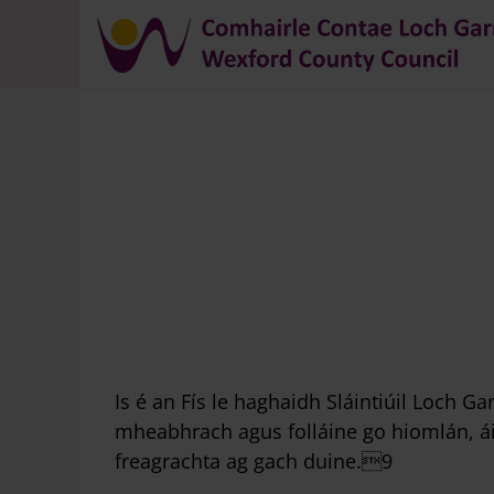
Briseadh
arán
Is é an Fís le haghaidh Sláintiúil Loch G
mheabhrach agus folláine go hiomlán, áit
freagrachta ag gach duine.9