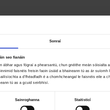
d
@healthywexford
Sonraí
Líonra Náisiúnta Cathracha agus
in seo fianáin
Contaetha Sláintiúla na hÉireann
un ábhar agus fógraí a phearsantú, chun gnéithe meán sóisialta a
innimid faisnéis freisin faoin úsáid a bhaineann tú as ár suíomh
Tá Loch Garman anois mar chuid den
ailísíochta a d'fhéadfadh é a chomhcheangal le faisnéis eile a chu
Líonra Náisiúnta na gCathracha
neann tú as a gcuid seirbhísí.
Sláintiúla & Contaeanna na hÉireann.
Sainroghanna
Staitisticí