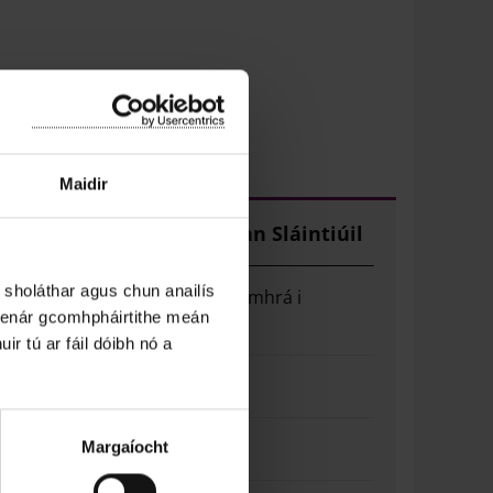
Maidir
Tionscnaimh Loch Garman Sláintiúil
 sholáthar agus chun anailís
Binse Comhrá - Sásta ag comhrá i
 lenár gcomhpháirtithe meán
nGaeilge
ir tú ar fáil dóibh nó a
Tionscadal Dínite Tréimhse
Feasacht ar Radón
Margaíocht