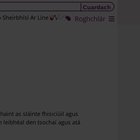
 Sheirbhísí Ar Líne
Roghchlár
aint as sláinte fhisiciúil agus
h leibhéal den tsochaí agus atá