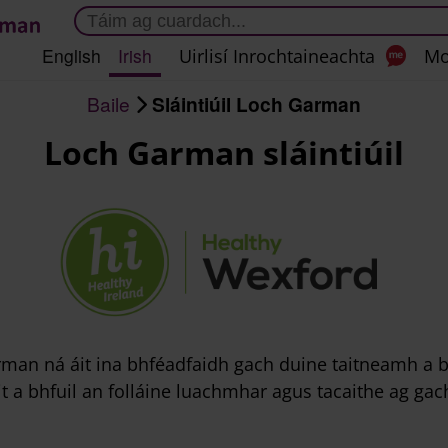
Scipeáil
go
English
Irish
Uirlisí Inrochtaineachta
Mo
dtí
an
Baile
Sláintiúil Loch Garman
príomhábhar
Loch Garman sláintiúil
arman ná áit ina bhféadfaidh gach duine taitneamh a bh
 a bhfuil an folláine luachmhar agus tacaithe ag gac