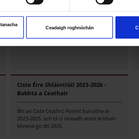
htanacha
Ceadaigh roghnúchán
C
Ciste Éire Shláintiúil 2023-2026 -
Babhta a Ceathair
Bhí an Ciste Ceathrú Roinnt bunaithe ar
2023-2025, ach tá sí síneadh anois le bliain
bhreise go dtí 2026.