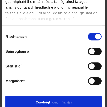
gcomhpháirtithe meán sóisialta, fógraíochta agus
anailísíochta a d'fhéadfadh é a chomhcheangal le
Léiriúcháin Spéis – Ionad Tacaíochta
faisnéis eile a chuir tú ar fáil dóibh nó a bhailigh siad ón
úsáid a bhaineann tú as a gcuid seirbhísí.
Pobail
R
Riachtanach
o
g
h
Sainroghanna
n
ú
T
Staitisticí
o
i
Margaíocht
l
i
t
h
Ceadaigh gach fianán
e