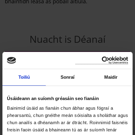
bhainfidh leasa as pobail áitiúla.
Nuacht is Déanaí
Toiliú
Sonraí
Maidir
Úsáideann an suíomh gréasáin seo fianáin
Bainimid úsáid as fianáin chun ábhar agus fógraí a
phearsantú, chun gnéithe meán sóisialta a sholáthar agus
chun anailís a dhéanamh ar ár dtrácht. Roinnimid faisnéis
freisin faoin úsáid a bhaineann tú as ár suíomh lenár