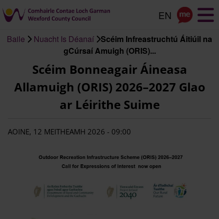
Scipeáil
go
dtí
Baile
Nuacht Is Déanaí
Scéim Infreastruchtú Áitiúil na
an
Briseadh
gCúrsaí Amuigh (ORIS)...
príomhábhar
arán
Scéim Bonneagair Áineasa
Allamuigh (ORIS) 2026–2027 Glao
ar Léirithe Suime
AOINE, 12 MEITHEAMH 2026 - 09:00