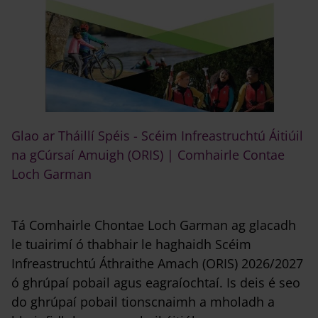
Glao ar Tháillí Spéis - Scéim Infreastruchtú Áitiúil
na gCúrsaí Amuigh (ORIS) | Comhairle Contae
Loch Garman
Tá Comhairle Chontae Loch Garman ag glacadh
le tuairimí ó thabhair le haghaidh Scéim
Infreastruchtú Áthraithe Amach (ORIS) 2026/2027
ó ghrúpaí pobail agus eagraíochtaí. Is deis é seo
do ghrúpaí pobail tionscnaimh a mholadh a