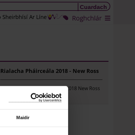
 Sheirbhísí Ar Líne
Roghchlár
Rialacha Pháirceála 2018 - New Ross
Féach ar Rialacha Pháirceála 2018 New Ross
Municipal District
Maidir