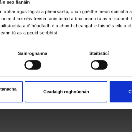
in seo fianáin
un ábhar agus fógraí a phearsantú, chun gnéithe meán sóisialta a
innimid faisnéis freisin faoin úsáid a bhaineann tú as ár suíomh
ailísíochta a d'fhéadfadh é a chomhcheangal le faisnéis eile a chu
neann tú as a gcuid seirbhísí.
Sainroghanna
Staitisticí
htanacha
Ceadaigh roghnúchán
C