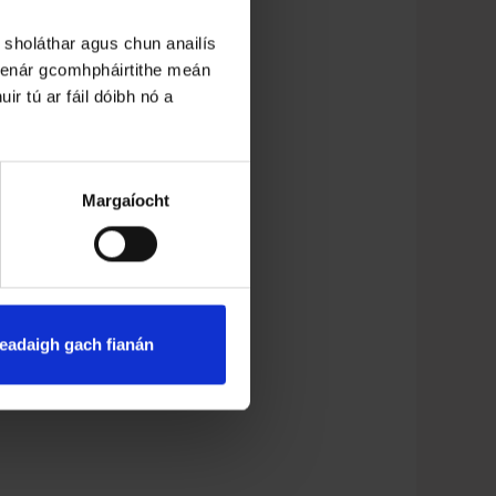
 sholáthar agus chun anailís
 lenár gcomhpháirtithe meán
ir tú ar fáil dóibh nó a
Margaíocht
eadaigh gach fianán