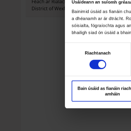
Féach ar Rialacha Pháirceála 2023 Borough
Úsáideann an suíomh gréasá
District of Wexford
Bainimid úsáid as fianáin ch
a dhéanamh ar ár dtrácht. Ro
sóisialta, fógraíochta agus an
bhailigh siad ón úsáid a bhai
R
Riachtanach
o
g
h
n
ú
T
Bain úsáid as fianáin riac
amháin
o
i
l
i
t
h