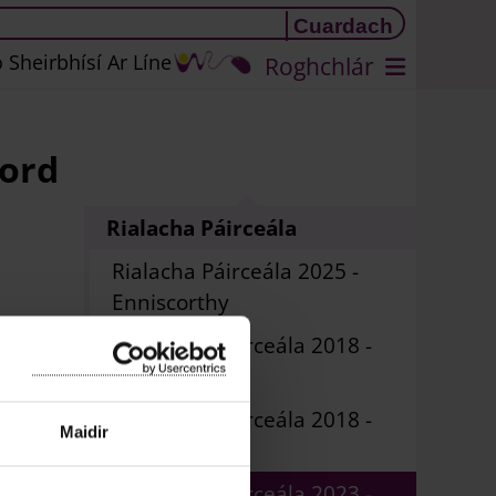
 Sheirbhísí Ar Líne
Roghchlár
ford
Rialacha Páirceála
Rialacha Páirceála 2025 -
Enniscorthy
Rialacha Pháirceála 2018 -
Gorey
Rialacha Pháirceála 2018 -
Maidir
New Ross
Rialacha Pháirceála 2023 -