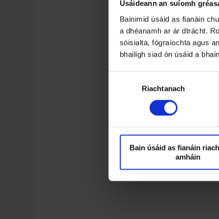
Úsáideann an suíomh gréasá
Bainimid úsáid as fianáin ch
a dhéanamh ar ár dtrácht. Ro
sóisialta, fógraíochta agus an
bhailigh siad ón úsáid a bhai
R
Riachtanach
o
g
h
n
ú
T
Bain úsáid as fianáin riac
amháin
o
i
l
i
t
h