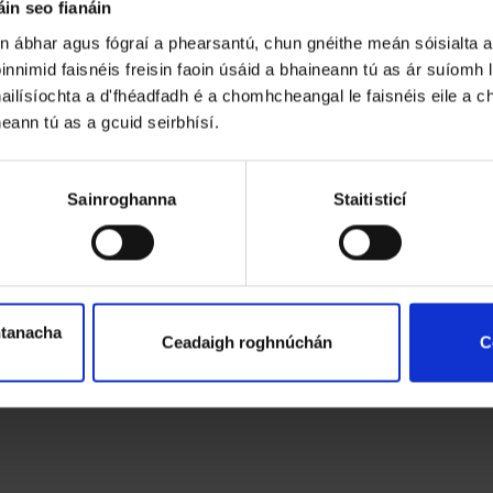
in seo fianáin
un ábhar agus fógraí a phearsantú, chun gnéithe meán sóisialta a
innimid faisnéis freisin faoin úsáid a bhaineann tú as ár suíomh
ailísíochta a d'fhéadfadh é a chomhcheangal le faisnéis eile a chu
neann tú as a gcuid seirbhísí.
Sainroghanna
Staitisticí
htanacha
Ceadaigh roghnúchán
C