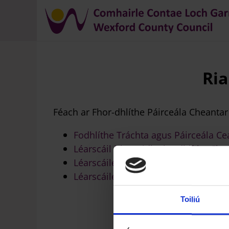
Briseadh
Ria
arán
Féach ar Fhor-dhlíthe Páirceála Cheant
Fodhlíthe Tráchta agus Páirceála C
Léarscáil Bhunaidh Fho-dhlíthe Ch
Léarscáileanna Mionsonraithe Fho-
Léarscáileanna Criosanna Fho-dhlít
Toiliú