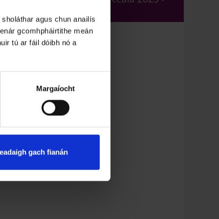
Wexford
 sholáthar agus chun anailís
 lenár gcomhpháirtithe meán
ir tú ar fáil dóibh nó a
Margaíocht
eadaigh gach fianán