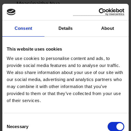
Measúnaithe Nua.
Na feithiclí is déanaí a eisíodh an Leabhar
Clárúcháin, an Teastas Ceadúnúcháin
Feithicle nó an Teastas Clárúcháin, cibé acu
Consent
Details
About
is infheidhme, (nó a comhlánaíodh)
Foirm
Iarratais RF134 le haghaidh Doiciméid
This website uses cookies
Athsholáthair
má tá an doiciméad ábhartha
caillte. I gcás Leabhar Clárúcháin cairtchláir,
We use cookies to personalise content and ads, to
provide social media features and to analyse our traffic.
beidh táille €12.00 ag teastáil freisin as an
We also share information about your use of our site with
Leabhar Clárúcháin athsholáthair.)
our social media, advertising and analytics partners who
Táille ábhartha má tá cáin á híoc ag an am
may combine it with other information that you’ve
céanna, nó
Foirm Dhearbhaithe Lasmuigh
provided to them or that they’ve collected from your use
den Bhóthar RF150
má dhearbhaíonn tú go
of their services.
bhfuil an fheithicil as an mbóthar, (ar
choinníoll go bhfuil an fheithicil incháilithe
C
don rud céanna.)
Necessary
o