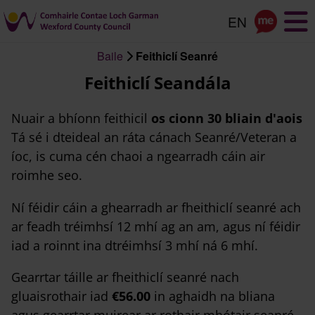
Scipeáil
go
dtí
Baile
Feithiclí Seanré
an
Briseadh
Feithiclí Seandála
príomhábhar
arán
Nuair a bhíonn feithicil
os cionn 30 bliain d'aois
Tá sé i dteideal an ráta cánach Seanré/Veteran a
íoc, is cuma cén chaoi a ngearradh cáin air
roimhe seo.
Ní féidir cáin a ghearradh ar fheithiclí seanré ach
ar feadh tréimhsí 12 mhí ag an am, agus ní féidir
iad a roinnt ina dtréimhsí 3 mhí ná 6 mhí.
Gearrtar táille ar fheithiclí seanré nach
gluaisrothair iad
€56.00
in aghaidh na bliana
agus gearrtar muirear ar rothair mhótair seanré