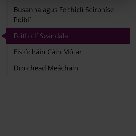
Busanna agus Feithiclí Seirbhíse
Poiblí
Feithiclí Seandála
Eisiúcháin Cáin Mótar
Droichead Meáchain