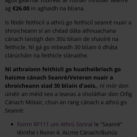
ag
€26.00
in aghaidh na bliana.
Is féidir feithicil a athrú go feithicil seanré nuair a
shroicheann sí an chéad dáta athnuachana
cánach laistigh den 30ú bliain de shaolré na
feithicle. Ní gá go mbeadh 30 bliain ó dháta
clárúcháin na feithicle slánaithe.
Ní athraíonn feithiclí go huathoibríoch go
haicme cánach Seanré/Veteran nuair a
shroicheann siad 30 bliain d'aois.
, ní mór don
úinéir an méid seo a leanas a sholáthar don Oifig
Cánach Mótair, chun an rang cánach a athrú go
Seanré:
Foirm RF111 um Athrú Sonraí
le "Seanré"
léirithe i Roinn 4. Aicme Cánach/Bunús