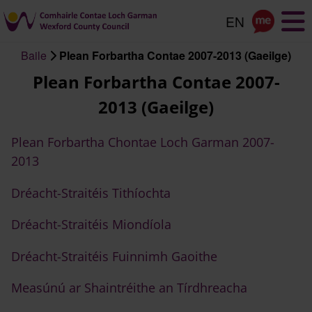
Scipeáil
go
dtí
Baile
Plean Forbartha Contae 2007-2013 (Gaeilge)
an
Briseadh
Plean Forbartha Contae 2007-
príomhábhar
arán
2013 (Gaeilge)
Plean Forbartha Chontae Loch Garman 2007-
2013
Dréacht-Straitéis Tithíochta
Dréacht-Straitéis Miondíola
Dréacht-Straitéis Fuinnimh Gaoithe
Measúnú ar Shaintréithe an Tírdhreacha