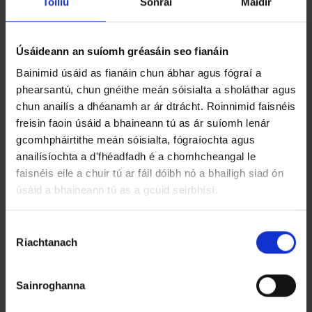
Toiliú
Sonraí
Maidir
2013
Úsáideann an suíomh gréasáin seo fianáin
Plean Baile agus Ceantar Máguaird
Bainimid úsáid as fianáin chun ábhar agus fógraí a
Inis Córthaidh 2001 - 2007
phearsantú, chun gnéithe meán sóisialta a sholáthar agus
chun anailís a dhéanamh ar ár dtrácht. Roinnimid faisnéis
Plean Forbartha an Chontae 2001 -
freisin faoin úsáid a bhaineann tú as ár suíomh lenár
2006
gcomhpháirtithe meán sóisialta, fógraíochta agus
anailísíochta a d'fhéadfadh é a chomhcheangal le
Plean Ceantair Áitiúil Churrach
faisnéis eile a chuir tú ar fáil dóibh nó a bhailigh siad ón
úsáid a bhaineann tú as a gcuid seirbhísí.
Chloe 2004
R
Plean Ceantair Áitiúil Dhún Canann
Riachtanach
o
2004
g
h
Sainroghanna
Plean Baile Ros Nua 2004 -
n
ú