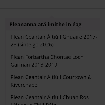
Pleananna atá imithe in éag
Plean Ceantair Áitiúil Ghuaire 2017-
23 (sínte go 2026)
Plean Forbartha Chontae Loch
Garman 2013-2019
Plean Ceantair Áitiúil Courtown &
Riverchapel
Plean Ceantair Áitiúil Chuan Ros
Láir agus Chill Ráin