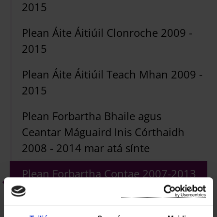
2015
Plean Áite Áitiúil Clonroche 2009 -
2015
Plean Áite Áitiúil Teach Mhan 2009 -
2015
Plean Forbartha Bhaile agus
Ceantar Máguaird Inis Córthaidh
2008 - 2014 mar atá sínte
Plean Forbartha Contae 2007-2013
(Gaeilge)
Plean Forbartha an Chontae 2007-