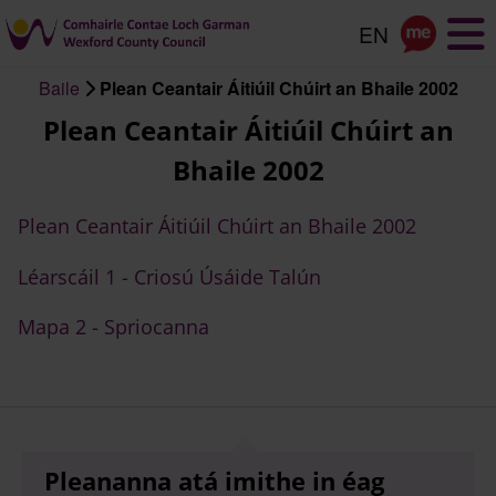
Scipeáil
go
dtí
Baile
Plean Ceantair Áitiúil Chúirt an Bhaile 2002
an
Briseadh
Plean Ceantair Áitiúil Chúirt an
príomhábhar
arán
Bhaile 2002
Plean Ceantair Áitiúil Chúirt an Bhaile 2002
Léarscáil 1 - Criosú Úsáide Talún
Mapa 2 - Spriocanna
Pleananna atá imithe in éag