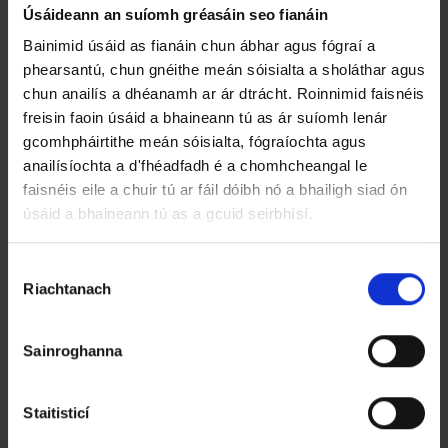
Úsáideann an suíomh gréasáin seo fianáin
Plean Forbartha an Chontae 2001 -
Bainimid úsáid as fianáin chun ábhar agus fógraí a
phearsantú, chun gnéithe meán sóisialta a sholáthar agus
2006
chun anailís a dhéanamh ar ár dtrácht. Roinnimid faisnéis
freisin faoin úsáid a bhaineann tú as ár suíomh lenár
Plean Ceantair Áitiúil Churrach
gcomhpháirtithe meán sóisialta, fógraíochta agus
Chloe 2004
anailísíochta a d'fhéadfadh é a chomhcheangal le
faisnéis eile a chuir tú ar fáil dóibh nó a bhailigh siad ón
úsáid a bhaineann tú as a gcuid seirbhísí.
Plean Ceantair Áitiúil Dhún Canann
2004
R
Riachtanach
o
Plean Baile Ros Nua 2004 -
g
Éagsúlacht 1
h
Sainroghanna
n
Plean Ceantair Áitiúil Chúil Ghréine
ú
T
Staitisticí
2002
o