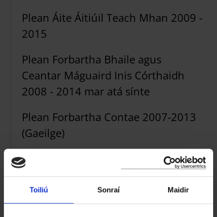
Plean Áite Áitiúil Teach Mhan 2009 -
2015
Plean Forbartha Bhaile agus
Ceantar Máguaird Inis Córthaidh
2008 - 2014 mar atá sínte
Plean Forbartha Contae 2007-2013
(Gaeilge)
Plean Forbartha an Chontae 2007-
2013
Toiliú
Sonraí
Maidir
Plean Baile agus Ceantar Máguaird
Inis Córthaidh 2001 - 2007