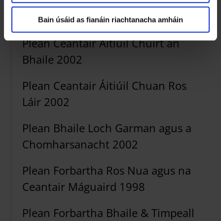
Plean Ceantair Áitiúil Chúil Ghréine
2002
Bain úsáid as fianáin riachtanacha amháin
Plean Ceantair Áitiúil Chúirt an
Bhaile 2002
Plean Ceantair Áitiúil Chuan Ros
Láir 2002
Plean Bhaile Loch Garman agus a
Chomharsanacht 2002
Plean Forbartha Ros Nua agus na
Ceantair Máguaird 1998
Plean Forbartha Bhaile & Timpeall