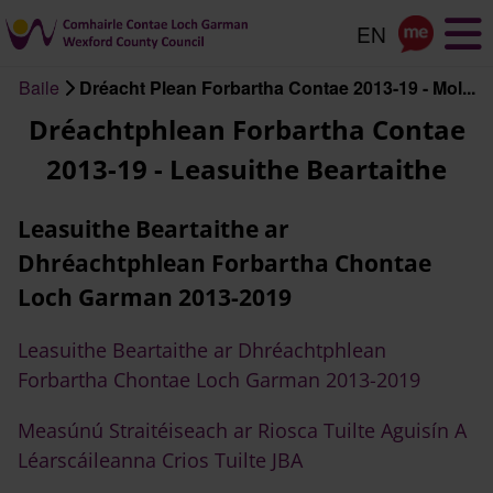
Scipeáil
go
dtí
Baile
Dréacht Plean Forbartha Contae 2013-19 - Mol...
an
Briseadh
Dréachtphlean Forbartha Contae
príomhábhar
arán
2013-19 - Leasuithe Beartaithe
Leasuithe Beartaithe ar
Dhréachtphlean Forbartha Chontae
Loch Garman 2013-2019
Leasuithe Beartaithe ar Dhréachtphlean
Forbartha Chontae Loch Garman 2013-2019
Measúnú Straitéiseach ar Riosca Tuilte Aguisín A
Léarscáileanna Crios Tuilte JBA