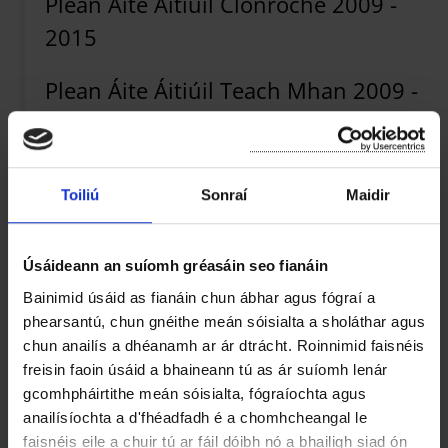
Plean Áite Áitiúil Clonroche 2009 -
2015
Plean Áite Áitiúil Teach Mhan 2009 -
2015
Plean Forbartha Bhaile agus
Toiliú
Sonraí
Maidir
Ceantar Máguaird Inis Córthaidh
2008 - 2014 mar atá sínte
Úsáideann an suíomh gréasáin seo fianáin
Plean Forbartha Contae 2007-2013
Bainimid úsáid as fianáin chun ábhar agus fógraí a
phearsantú, chun gnéithe meán sóisialta a sholáthar agus
(Gaeilge)
chun anailís a dhéanamh ar ár dtrácht. Roinnimid faisnéis
freisin faoin úsáid a bhaineann tú as ár suíomh lenár
Plean Forbartha an Chontae 2007-
gcomhpháirtithe meán sóisialta, fógraíochta agus
2013
anailísíochta a d'fhéadfadh é a chomhcheangal le
faisnéis eile a chuir tú ar fáil dóibh nó a bhailigh siad ón