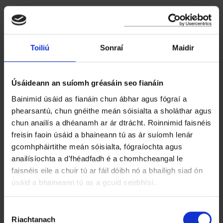
Tá cóip de na Rialacha ar fáil lena scrúdú (
le
coinneáil amháin
) agus is féidir iad a fháil saor
Toiliú
Sonraí
Maidir
in aisce ó 9.00am go 5.00pm, Luan go hAoine ag
Ceantar Bardasach Ghuaire-Chill Mhucraise,
Oifigí Cathartha, Cearnóg Chathartha, Ghuaire,
Úsáideann an suíomh gréasáin seo fianáin
Co. Loch Garman agus ar líne
anseo
.
Bainimid úsáid as fianáin chun ábhar agus fógraí a
phearsantú, chun gnéithe meán sóisialta a sholáthar agus
Is féidir léarscáil den limistéar atá clúdaithe ag
chun anailís a dhéanamh ar ár dtrácht. Roinnimid faisnéis
na dlíthe fo-ordaithe a fheiceáil
anseo
.
freisin faoin úsáid a bhaineann tú as ár suíomh lenár
gcomhpháirtithe meán sóisialta, fógraíochta agus
anailísíochta a d'fhéadfadh é a chomhcheangal le
Liz Stanley
faisnéis eile a chuir tú ar fáil dóibh nó a bhailigh siad ón
Bainisteoir Ceantair
úsáid a bhaineann tú as a gcuid seirbhísí.
Ceantar Bardasach Ghuaire-Chill Mhucridge
R
Riachtanach
o