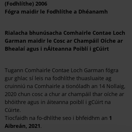
(Fodhlíthe) 2006
Fógra maidir le Fodhlíthe a Dhéanamh
Rialacha bhunúsacha Comhairle Contae Loch
Garman maidir le Cosc ar Champáil Oíche ar
Bhealaí agus i nÁiteanna Poiblí i gCúirt
Tugann Comhairle Contae Loch Garman fógra
gur ghlac sí leis na fodhlíthe thuasluaite ag
cruinniú na Comhairle a tionóladh an 14 Nollaig,
2020 chun cosc a chur ar champáil thar oíche ar
bhóithre agus in áiteanna poiblí i gCúirt na
Cúirte.
Tiocfaidh na fo-dhlíthe seo i bhfeidhm an
1
Aibreán, 2021
.