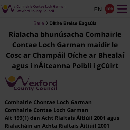
Scipeáil
go
dtí
Baile
Dlíthe Breise Éagsúla
an
Briseadh
Rialacha bhunúsacha Comhairle
príomhábhar
arán
Contae Loch Garman maidir le
Cosc ar Champáil Oíche ar Bhealaí
agus i nÁiteanna Poiblí i gCúirt
Comhairle Chontae Loch Garman
Comhairle Contae Loch Garman
Alt 199(1) den Acht Rialtais Áitiúil 2001 agus
Rialacháin an Achta Rialtais Áitiúil 2001