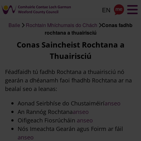
Scipeáil
go
dtí
Baile
Rochtain Mhíchumais do Chách
Conas fadhb
an
Briseadh
rochtana a thuairisciú
príomhábhar
arán
Conas Saincheist Rochtana a
Thuairisciú
Féadfaidh tú fadhb Rochtana a thuairisciú nó
gearán a dhéanamh faoi fhadhb Rochtana ar na
bealaí seo a leanas:
Aonad Seirbhíse do Chustaiméirí
anseo
An Rannóg Rochtana
anseo
Oifigeach Fiosrúcháin
anseo
Nós Imeachta Gearán agus Foirm ar fáil
anseo