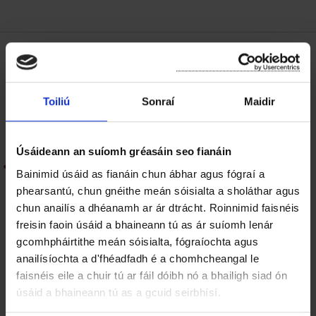
Rochtain Mhíchumais do Chách
Toiliú
Sonraí
Maidir
Ráiteas Inrochtaineachta
Conas Saincheist Rochtana a
Úsáideann an suíomh gréasáin seo fianáin
Thuairisciú
Bainimid úsáid as fianáin chun ábhar agus fógraí a
phearsantú, chun gnéithe meán sóisialta a sholáthar agus
chun anailís a dhéanamh ar ár dtrácht. Roinnimid faisnéis
Teagmhálaithe Inrochtaineachta
freisin faoin úsáid a bhaineann tú as ár suíomh lenár
gcomhpháirtithe meán sóisialta, fógraíochta agus
Foirgnimh Phoiblí Inrochtana
anailísíochta a d'fhéadfadh é a chomhcheangal le
faisnéis eile a chuir tú ar fáil dóibh nó a bhailigh siad ón
Tacaíochtaí Inrochtaineachta
úsáid a bhaineann tú as a gcuid seirbhísí.