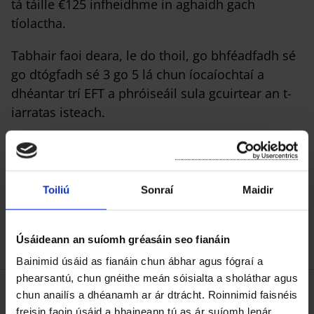
tá táille €125 infheidhme in aghaidh gach
tíolactha.
Tabhair faoi deara, le do thoil, go bhféadfadh sé
go dtógfadh sé 3 go 5 lá chun íocaíochtaí a
dhéantar trí EFT a phróiseáil sula gcuirtear an t-
iarratas isteach.
Is féidir leat iarratas a dhéanamh ar Litir um
Cheannas ar Bhóithre & Seirbhísí trí chliceáil
anseo
Toiliú
Sonraí
Maidir
Úsáideann an suíomh gréasáin seo fianáin
Bainimid úsáid as fianáin chun ábhar agus fógraí a
phearsantú, chun gnéithe meán sóisialta a sholáthar agus
chun anailís a dhéanamh ar ár dtrácht. Roinnimid faisnéis
freisin faoin úsáid a bhaineann tú as ár suíomh lenár