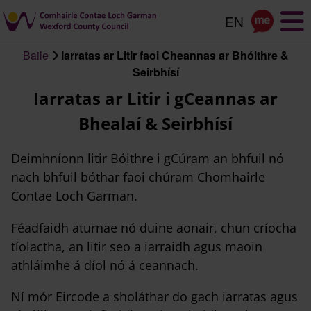
Scipeáil
go
dtí
Baile
Iarratas ar Litir faoi Cheannas ar Bhóithre &
an
Briseadh
Seirbhísí
príomhábhar
arán
Iarratas ar Litir i gCeannas ar
Bhealaí & Seirbhísí
Deimhníonn litir Bóithre i gCúram an bhfuil nó
nach bhfuil bóthar faoi chúram Chomhairle
Contae Loch Garman.
Féadfaidh aturnae nó duine aonair, chun críocha
tíolactha, an litir seo a iarraidh agus maoin
athláimhe á díol nó á ceannach.
Ní mór Eircode a sholáthar do gach iarratas agus