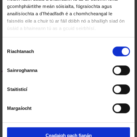
Bóithre, Taisteal ⁊ Páirceáil
gcomhpháirtithe meán sóisialta, fógraíochta agus
anailísíochta a d'fhéadfadh é a chomhcheangal le
Deontais Bhóthair
faisnéis eile a chuir tú ar fáil dóibh nó a bhailigh siad ón
úsáid a bhaineann tú as a gcuid seirbhísí.
Tionscadail Bóithre Náisiúnta
R
Páirceáil agus Fíneálacha Páirceála
Riachtanach
o
g
Iarratas ar Litir i gCeannas ar
h
Sainroghanna
Bhealaí & Seirbhísí
n
ú
T
Staitisticí
Plean Seirbhíse Geimhridh 2025-
o
2026
i
Margaíocht
l
Plean Sábháilteachta Bóithre 2025-
i
t
2030
h
Ceadaigh gach fianán