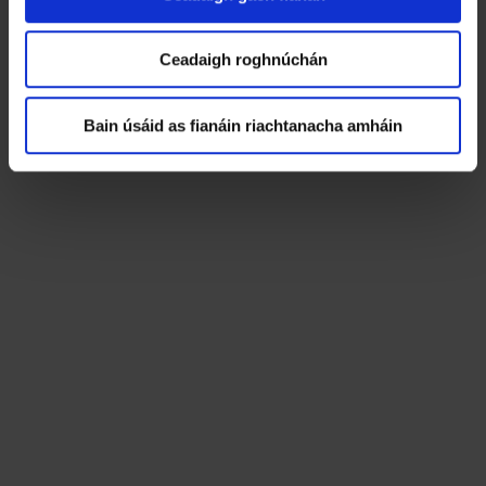
e
Ceadúnais agus Ceadanna
Ceadaigh roghnúchán
Dúnú Bhealaí Sealadach
Bain úsáid as fianáin riachtanacha amháin
Dlíthe Breise Éagsúla