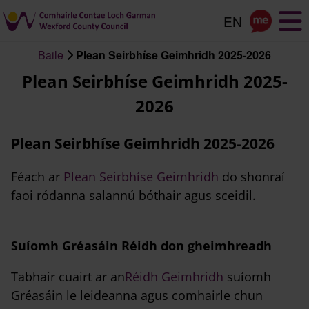
Scipeáil
go
dtí
Baile
Plean Seirbhíse Geimhridh 2025-2026
an
Briseadh
Plean Seirbhíse Geimhridh 2025-
príomhábhar
arán
2026
Plean Seirbhíse Geimhridh 2025-2026
Féach ar
Plean Seirbhíse Geimhridh
do shonraí
faoi ródanna salannú bóthair agus sceidil.
Suíomh Gréasáin Réidh don gheimhreadh
Tabhair cuairt ar an
Réidh Geimhridh
suíomh
Gréasáin le leideanna agus comhairle chun