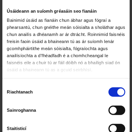
ríomhphoist áitiúla a fháil faoi ábhair ar leith
Úsáideann an suíomh gréasáin seo fianáin
mar oibreacha bóthair, gearrthóga uisce agus
Bainimid úsáid as fianáin chun ábhar agus fógraí a
cásanna éigeandála mar thochlú tromchúiseach
phearsantú, chun gnéithe meán sóisialta a sholáthar agus
nó aimsir.
chun anailís a dhéanamh ar ár dtrácht. Roinnimid faisnéis
freisin faoin úsáid a bhaineann tú as ár suíomh lenár
Cláraigh le MapAlerter ar líne
gcomhpháirtithe meán sóisialta, fógraíochta agus
anailísíochta a d'fhéadfadh é a chomhcheangal le
faisnéis eile a chuir tú ar fáil dóibh nó a bhailigh siad ón
úsáid a bhaineann tú as a gcuid seirbhísí.
Bóithre, Taisteal ⁊ Páirceáil
R
Riachtanach
o
Deontais Bhóthair
g
h
Sainroghanna
n
Tionscadail Bóithre Náisiúnta
ú
T
Staitisticí