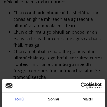
déileáil le haimsir gheimhridh:
Chun comhairle phraiticiúil a sholáthar faoi
conas an ghheimhreadh atá ag teacht a
ullmhú ar an mbealach is fearr
Chun a chinntiú go bhfuil an phobal ar an
eolas cá bhféadfar comhairle agus cabhair a
fháil, más gá
Chun an phobal a sháraithe go ndéantar
ullmhúcháin agus go bhfuil socruithe curtha
i bhfeidhm chun a chinntiú go mbeidh
freagra comhordaithe ar imeachtaí aimsire
tromchúiseacha
MapAlerter - Seirbhís Foláirimh Áitiúil
Saor
Toiliú
Sonraí
Maidir
Liostáil le MapAlerter chun téacs nó foláirimh